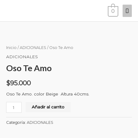
Ir
Men
0
al
prin
contenido
Oso
Te
Amo
Inicio
/
ADICIONALES
/ Oso Te Amo
cantidad
ADICIONALES
Oso Te Amo
$
95.000
Oso Te Amo. color Beige Altura 40cms.
Añadir al carrito
Categoría:
ADICIONALES