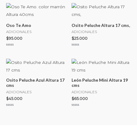
Oso Te Amo
Osito Peluche Altura 17 cms,
ADICIONALES
ADICIONALES
$
95.000
$
25.000
Valorado
Valorado
con
con
0
0
de
de
5
5
Osito Peluche Azul Altura 17
León Peluche Mini Altura 19
cms
cms
ADICIONALES
ADICIONALES
$
45.000
$
65.000
Valorado
Valorado
con
con
0
0
de
de
5
5