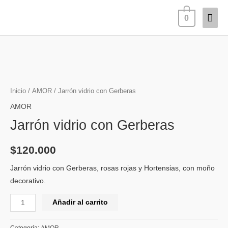
Ir
Men
0
al
contenido
princ
Jarrón
vidrio
con
Gerberas
Inicio
/
AMOR
/ Jarrón vidrio con Gerberas
cantidad
AMOR
Jarrón vidrio con Gerberas
$
120.000
Jarrón vidrio con Gerberas, rosas rojas y Hortensias, con moño
decorativo.
Añadir al carrito