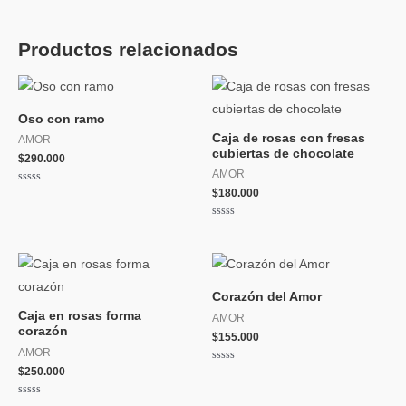
Productos relacionados
Oso con ramo
Caja de rosas con fresas
AMOR
cubiertas de chocolate
$
290.000
AMOR
Valorado
$
180.000
con
0
de
Valorado
5
con
0
de
5
Corazón del Amor
Caja en rosas forma
AMOR
corazón
$
155.000
AMOR
Valorado
$
250.000
con
0
de
Valorado