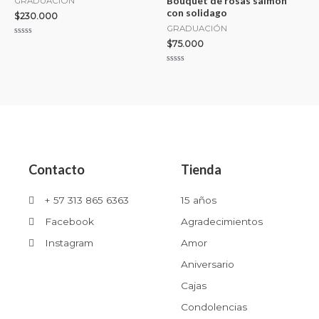
Bouquet de rosas salmón
GRADUACIÓN
con solidago
$
230.000
GRADUACIÓN
Valorado
$
75.000
con
0
de
Valorado
5
con
0
de
5
Contacto
Tienda
+ 57 313 865 6363
15 años
Facebook
Agradecimientos
Instagram
Amor
Aniversario
Cajas
Condolencias