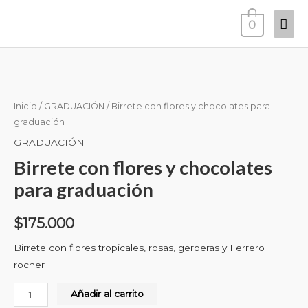
Ir
Men
0
al
prin
contenido
Birrete
con
flores
Inicio
/
GRADUACIÓN
/ Birrete con flores y chocolates para
y
graduación
chocolates
GRADUACIÓN
para
Birrete con flores y chocolates
graduación
para graduación
cantidad
$
175.000
Birrete con flores tropicales, rosas, gerberas y Ferrero
rocher
Añadir al carrito