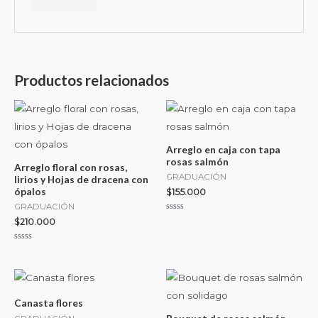
Productos relacionados
Arreglo en caja con tapa
rosas salmón
Arreglo floral con rosas,
GRADUACIÓN
lirios y Hojas de dracena con
ópalos
$
155.000
GRADUACIÓN
Valorado
$
210.000
con
0
de
Valorado
5
con
0
de
5
Canasta flores