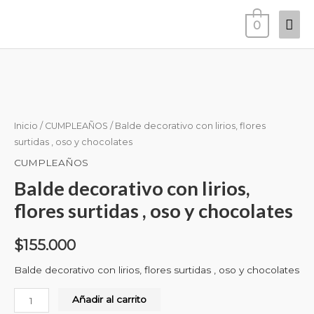
Ir
Men
0
al
prin
contenido
Balde
decorativo
con
lirios,
Inicio
/
CUMPLEAÑOS
/ Balde decorativo con lirios, flores
flores
surtidas , oso y chocolates
surtidas
CUMPLEAÑOS
,
Balde decorativo con lirios,
oso
flores surtidas , oso y chocolates
y
chocolates
$
155.000
cantidad
Balde decorativo con lirios, flores surtidas , oso y chocolates
Añadir al carrito