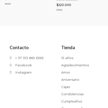
$
220.000
Valorado
con
0
Valorado
de
con
5
0
de
5
Contacto
Tienda
+ 57 313 865 6363
15 años
Facebook
Agradecimientos
Instagram
Amor
Aniversario
Cajas
Condolencias
Cumpleaños