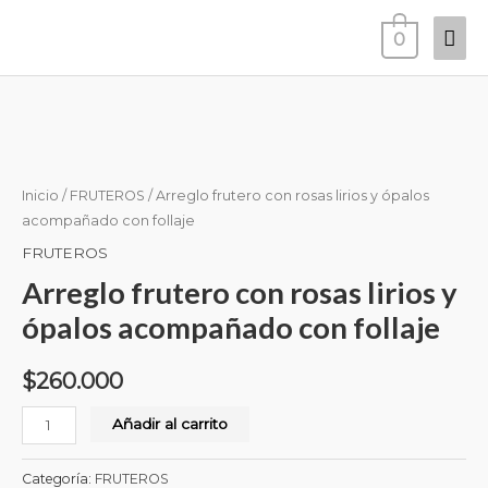
Ir
Men
0
al
prin
contenido
Arreglo
frutero
con
rosas
Inicio
/
FRUTEROS
/ Arreglo frutero con rosas lirios y ópalos
lirios
acompañado con follaje
y
FRUTEROS
ópalos
Arreglo frutero con rosas lirios y
acompañado
ópalos acompañado con follaje
con
follaje
$
260.000
cantidad
Añadir al carrito
Categoría:
FRUTEROS