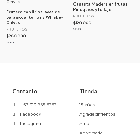
Canasta Madera en frutas,
Pinoquios y follaje
Frutero con lirios, aves de
FRUTEROS
paraíso, anturios y Whiskey
Chivas
$
120.000
FRUTEROS
Valorado
$
280.000
con
0
de
Valorado
5
con
0
de
5
Contacto
Tienda
+ 57 313 865 6363
15 años
Facebook
Agradecimientos
Instagram
Amor
Aniversario