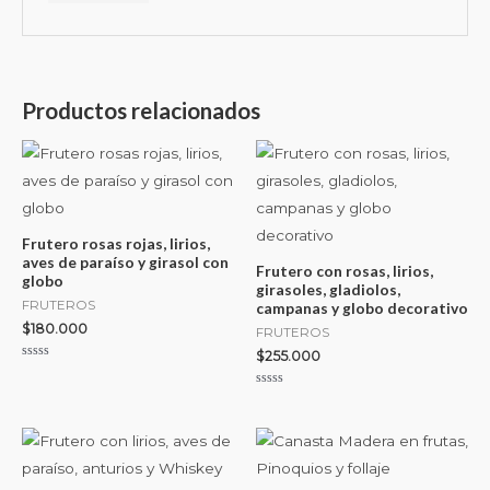
Productos relacionados
Frutero rosas rojas, lirios,
aves de paraíso y girasol con
Frutero con rosas, lirios,
globo
girasoles, gladiolos,
FRUTEROS
campanas y globo decorativo
$
180.000
FRUTEROS
$
255.000
Valorado
con
0
Valorado
de
con
5
0
de
5